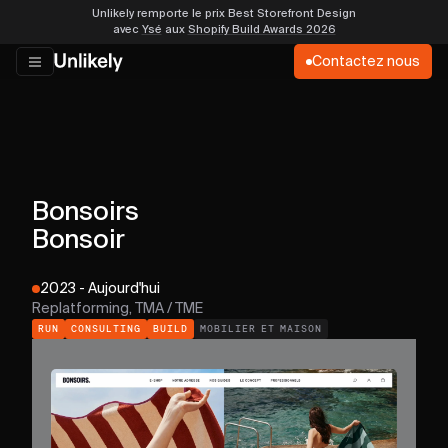
Unlikely remporte le prix Best Storefront Design
avec
Ysé
aux
Shopify Build Awards 2026
Contactez nous
Bonsoirs
Bonsoir
2023 - Aujourd'hui
Replatforming, TMA / TME
RUN
CONSULTING
BUILD
MOBILIER ET MAISON