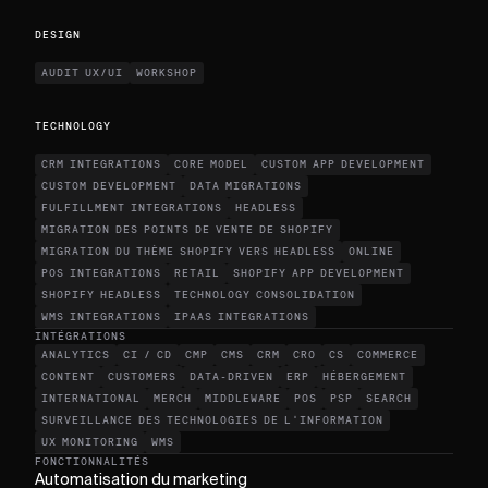
DESIGN
AUDIT UX/UI
WORKSHOP
TECHNOLOGY
CRM INTEGRATIONS
CORE MODEL
CUSTOM APP DEVELOPMENT
CUSTOM DEVELOPMENT
DATA MIGRATIONS
FULFILLMENT INTEGRATIONS
HEADLESS
MIGRATION DES POINTS DE VENTE DE SHOPIFY
MIGRATION DU THÈME SHOPIFY VERS HEADLESS
ONLINE
POS INTEGRATIONS
RETAIL
SHOPIFY APP DEVELOPMENT
SHOPIFY HEADLESS
TECHNOLOGY CONSOLIDATION
WMS INTEGRATIONS
IPAAS INTEGRATIONS
INTÉGRATIONS
ANALYTICS
CI / CD
CMP
CMS
CRM
CRO
CS
COMMERCE
CONTENT
CUSTOMERS
DATA-DRIVEN
ERP
HÉBERGEMENT
INTERNATIONAL
MERCH
MIDDLEWARE
POS
PSP
SEARCH
SURVEILLANCE DES TECHNOLOGIES DE L'INFORMATION
UX MONITORING
WMS
FONCTIONNALITÉS
Automatisation du marketing